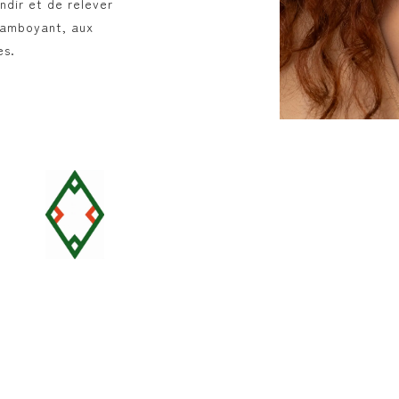
ndir et de relever
flamboyant, aux
es.