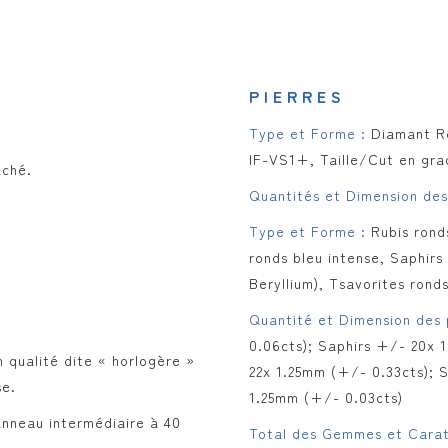
PIERRES
Type et Forme :
Diamant Ro
IF-VS1+, Taille/Cut en gra
aché.
Quantités et Dimension des
Type et Forme :
Rubis rond
ronds bleu intense, Saphirs
Beryllium), Tsavorites ronds
Quantité et Dimension des p
0.06cts); Saphirs +/- 20x 
n qualité dite « horlogère »
22x 1.25mm (+/- 0.33cts); 
se.
1.25mm (+/- 0.03cts)
nneau intermédiaire à 40
Total des Gemmes et Cara