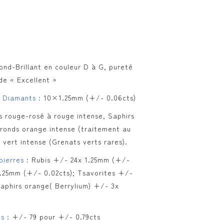
nd-Brillant en couleur D à G, pureté
de « Excellent »
 Diamants :
10×1.25mm (+/- 0.06cts)
s rouge-rosé à rouge intense, Saphirs
 ronds orange intense (traitement au
 vert intense (Grenats verts rares).
ierres :
Rubis +/- 24x 1.25mm (+/-
1.25mm (+/- 0.02cts); Tsavorites +/-
Saphirs orange( Berrylium) +/- 3x
ts :
+/- 79 pour +/- 0.79cts