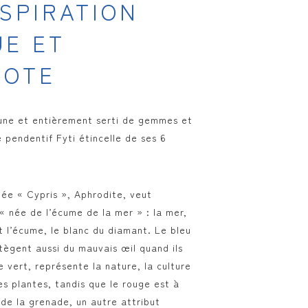
NSPIRATION
UE ET
IOTE
une et entièrement serti de gemmes et
 pendentif Fyti étincelle de ses 6
ée « Cypris », Aphrodite, veut
 « née de l’écume de la mer » : la mer,
et l’écume, le blanc du diamant. Le bleu
otègent aussi du mauvais œil quand ils
e vert, représente la nature, la culture
es plantes, tandis que le rouge est à
 de la grenade, un autre attribut