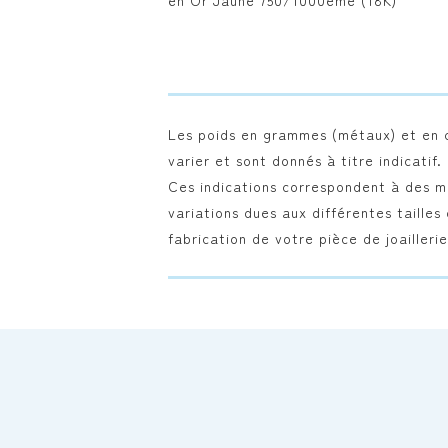
en Or Jaune 750/1000ème (18K)
Les poids en grammes (métaux) et en ca
varier et sont donnés à titre indicatif.
Ces indications correspondent à des mo
variations dues aux différentes tailles
fabrication de votre pièce de joailleri