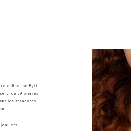
E
E
re collection Fyti
erti de 79 pierres
dans les standards
se.
joaillers,