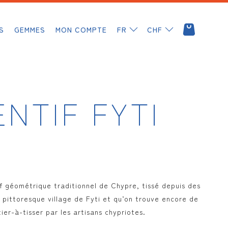
S
GEMMES
MON COMPTE
FR
CHF
MATAKI
DIAMANTS
SAPHIRS
NTIF FYTI
ILIOS
RUBIS
ERMIONE
EMERAUDES
FYTI
OPALES
if géométrique traditionnel de Chypre, tissé depuis des
IANASSA
 pittoresque village de Fyti et qu’on trouve encore de
TSAVORITES
ier-à-tisser par les artisans chypriotes.