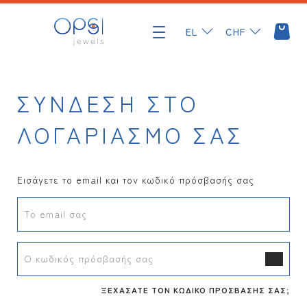
Μετάβαση
στο
EL
CHF
περιεχόμενο
ΣΎΝΔΕΣΗ ΣΤΟ
ΥΠΟΓΡΑΦΗ
ΛΟΓΑΡΙΑΣΜΌ ΣΑΣ
ΟΜΑΔΑ
Εισάγετε το email και τον κωδικό πρόσβασής σας
ΣΥΛΛΟΓΕΣ
Το email σας
MATAKI
ΠΟΛΥΤΙΜΟΙ ΛΙΘΟΙ
Ο κωδικός πρόσβασής σας
ΔΙΑΜΑΝΤΙ
ΗΛΙΟΣ
Ο ΛΟΓΑΡΙΑΣΜΟΣ ΜΟΥ
ΞΕΧΆΣΑΤΕ ΤΟΝ ΚΩΔΙΚΌ ΠΡΌΣΒΑΣΉΣ ΣΑΣ;