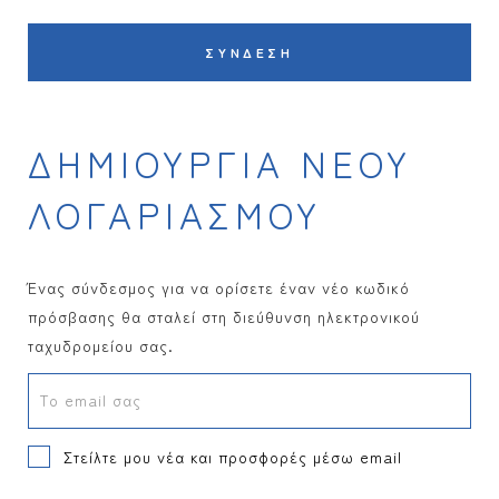
ΖΑΦΕΙΡΙ
ΕΡΜΙΟΝΗ
ΣΎΝΔΕΣΗ
ΡΟΥΜΠΙΝΙ
ΦΥΤΗ
ΣΜΑΡΑΓΔΙ
ΔΗΜΙΟΥΡΓΊΑ ΝΈΟΥ
ΙΑΝΑΣΣΑ
ΟΠΑΛΙΟ
ΛΟΓΑΡΙΑΣΜΟΎ
ΔΕΙΤΕ ΟΛΑ
ΤΣΑΒΟΡΙΤΗΣ
Ένας σύνδεσμος για να ορίσετε έναν νέο κωδικό
πρόσβασης θα σταλεί στη διεύθυνση ηλεκτρονικού
ΔΕΙΤΕ ΟΛΑ
ταχυδρομείου σας.
Το email σας
Στείλτε μου νέα και προσφορές μέσω email